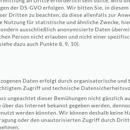
rmittlung an Dritte erforderlich sein sollte, wird d
en der DS-GVO erfolgen. Wir bitten Sie, in diesem 
er Dritten zu beachten, da diese allenfalls zur An
 Nutzung für statistische und ähnliche Zwecke, hie
ndern ausschließlich anonymisierte Daten übermitt
ichen Person nicht erlauben und nicht einer spezifi
iehe dazu auch Punkte 8, 9, 10).
ezogenen Daten erfolgt durch organisatorische und
chtigtem Zugriff und technische Datensicherheitsv
dass ungeachtet dieser Bemühungen nicht gänzlich 
e über das Internet bekannt gegeben werden, denno
genutzt werden könnten. Wir können deshalb keine 
ragung oder den unautorisierten Zugriff durch Dritt
rnehmen.