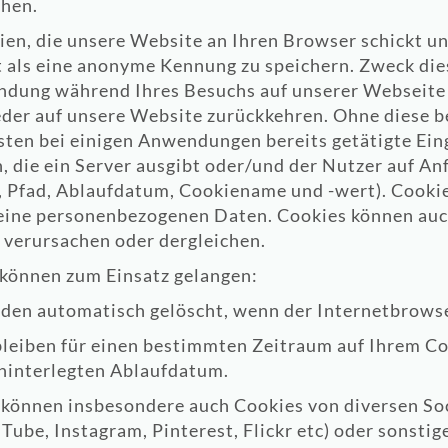
hen.
eien, die unsere Website an Ihren Browser schickt u
t als eine anonyme Kennung zu speichern. Zweck die
ndung während Ihres Besuchs auf unserer Webseite 
der auf unsere Website zurückkehren. Ohne diese b
en bei einigen Anwendungen bereits getätigte Eing
, die ein Server ausgibt oder/und der Nutzer auf An
Pfad, Ablaufdatum, Cookiename und -wert). Cookies
eine personenbezogenen Daten. Cookies können auch
verursachen oder dergleichen.
können zum Einsatz gelangen:
rden automatisch gelöscht, wenn der Internetbrowse
 bleiben für einen bestimmten Zeitraum auf Ihrem C
hinterlegten Ablaufdatum.
e können insbesondere auch Cookies von diversen S
Tube, Instagram, Pinterest, Flickr etc) oder sonstig