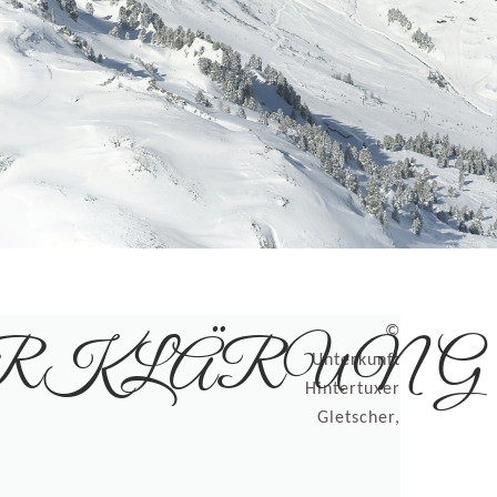
©
RKLÄRUNG
Unterkunft
Hintertuxer
Gletscher,